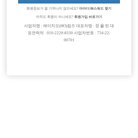
회원정보가 잘 기억나지 않으세요?
아아디/패스워드 찾기
아직도 회원이 아니세요?
회원가입 바로가기
사업자명 : 에이치오(HO)컴즈 대표자명 : 정 율 린 대
표연락처 : 010-2229-8330 사업자번호 : 754-22-
00701
프리미엄 광고
VIP 구인정보
인천-남동구
충남-천안시
서울-강북구