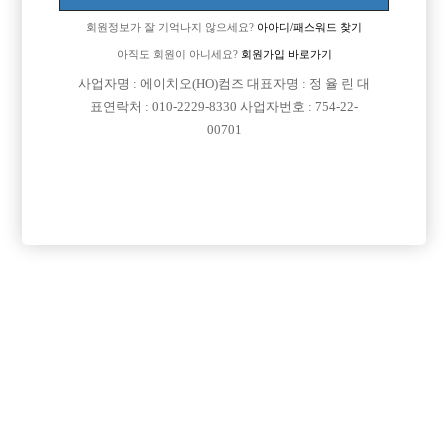
회원정보가 잘 기억나지 않으세요?
아아디/패스워드 찾기
아직도 회원이 아니세요?
회원가입 바로가기
사업자명 : 에이치오(HO)컴즈 대표자명 : 정 율 린 대
표연락처 : 010-2229-8330 사업자번호 : 754-22-
00701
프리미엄 광고
VIP 구인정보
경기-수원시
인천-남동구
서울-강서구