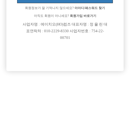
회원정보가 잘 기억나지 않으세요?
아아디/패스워드 찾기
아직도 회원이 아니세요?
회원가입 바로가기
사업자명 : 에이치오(HO)컴즈 대표자명 : 정 율 린 대
표연락처 : 010-2229-8330 사업자번호 : 754-22-
00701
프리미엄 광고
VIP 구인정보
서울-관악구
서울-강북구
인천-미추홀구