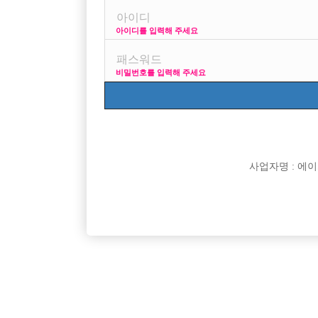
아이디를 입력해 주세요
프리미엄 광고
사이즈
비밀번호를 입력해 주세요
VIP 구인정보
170 +
사업자명 : 에이치오
[여성전용클럽]
인스타
일산 킹 확장오픈 선수 대모집 ! 초보 대환영 ~
수원 1등
경기-고양시
TC
50,000원
경기-수
[여성전용클럽]
명작111