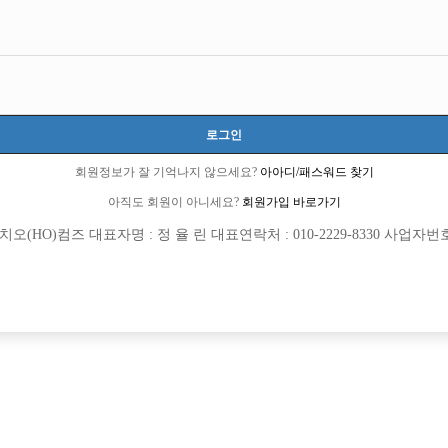
로그인
회원정보가 잘 기억나지 않으세요?
아아디/패스워드 찾기
아직도 회원이 아니세요?
회원가입 바로가기
(HO)컴즈 대표자명 : 정 율 린 대표연락처 : 010-2229-8330 사업자번호 : 
[여성전용클럽]
[여성전용
아우라(AURA)
어우동노
 호스트바 직원구합니다
천안 최대 콜 보유, 전국급 네임드 에서
원시
TC
60,000원
충남-천안시
TC
[여성전용클럽]
[여성전용
자이노래빠
플러