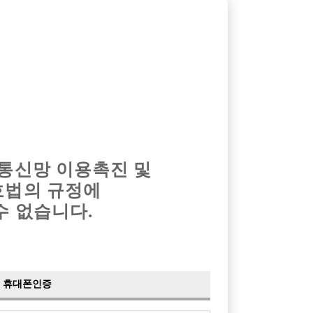
옴므알바
밤알바
회원가입
로그인
광고안내
이력서등록
마이페이지
 통신망 이용촉진 및
호법의 규정에
›
최신
공지사항
더보기
수 없습니다.
›
사이트 점검 안내
2024-05-16
›
이력서 열람 서비스 제공
2023-10-10
›
선수나라 일부 기능 업데이트
2023-09-14
›
선수나라 마지막 이벤트
2022-04-29
휴대폰인증