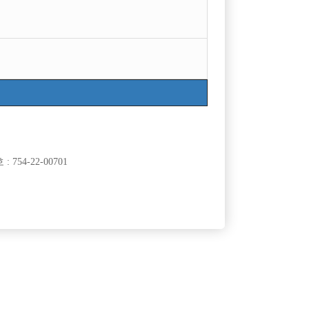
754-22-00701
클럽]
[여성전용클럽]
래클럽
지투(G2)
 시작하세요
[중빠] 종로 M2 사장 직속 운영하는 박스
50,000원
서울-종로구
시간
50,000원
클럽]
[여성전용클럽]
팅
비스트