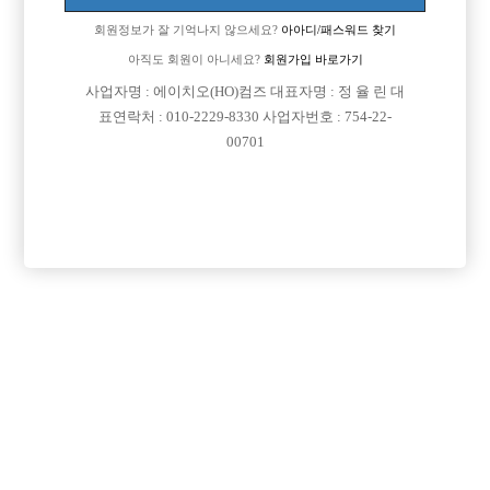
회원정보가 잘 기억나지 않으세요?
아아디/패스워드 찾기
아직도 회원이 아니세요?
회원가입 바로가기
사업자명 : 에이치오(HO)컴즈 대표자명 : 정 율 린 대
표연락처 : 010-2229-8330 사업자번호 : 754-22-
00701
프리미엄 광고
VIP 구인정보
서울-관악구
경기-고양시
서울-중랑구