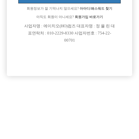
회원정보가 잘 기억나지 않으세요?
아아디/패스워드 찾기
아직도 회원이 아니세요?
회원가입 바로가기
사업자명 : 에이치오(HO)컴즈 대표자명 : 정 율 린 대
표연락처 : 010-2229-8330 사업자번호 : 754-22-
00701
프리미엄 광고
VIP 구인정보
경기-성남시
서울-성동구
경기-수원시