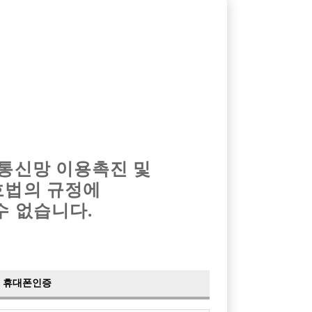
옴므알바
밤알바
회원가입
로그인
광고안내
이력서등록
마이페이지
 통신망 이용촉진 및
호법의 규정에
›
최신
공지사항
더보기
수 없습니다.
›
사이트 점검 안내
2024-05-16
›
이력서 열람 서비스 제공
2023-10-10
›
선수나라 일부 기능 업데이트
2023-09-14
›
선수나라 마지막 이벤트
2022-04-29
휴대폰인증