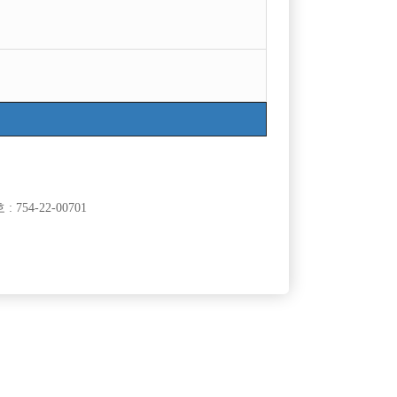
754-22-00701
클럽]
[여성전용클럽]
래타운
파티노래클럽
다!
천안 최대 일 보유 / 유흥의 중심 천안호빠 클라스
50,000원
충남-천안시
시간
50,000원
클럽]
[여성전용클럽]
클럽
홍콩노래방