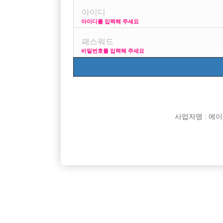
아이디를 입력해 주세요
프리미엄 광고
사이즈 걱정 말
비밀번호를 입력해 주세요
VIP 구인정보
170 + 깔창
사업자명 : 에이치오
[여성전용클럽]
초콜릿노래광장
처음 시작하는 분들도 환영!! 편안한 분위기에서 수
▶안녕하세
경기-시흥시
시간
50,000원
서울-중
익까지
홀릭 박스
[여성전용클럽]
지투(G2)