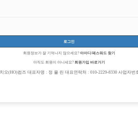
로그인
회원정보가 잘 기억나지 않으세요?
아아디/패스워드 찾기
아직도 회원이 아니세요?
회원가입 바로가기
(HO)컴즈 대표자명 : 정 율 린 대표연락처 : 010-2229-8330 사업자번호 : 
[여성전용클럽]
[여성전용
맥심
크리스탈노
요◀ 인성 좋은 사람 착한 사람들의 모임
인천 호빠 메리트에서 당신을 기다립니
랑구
TC
50,000원
인천-미추홀구
TC
 입니다 ▶숙소 제공◀
[여성전용클럽]
[여성전용
도파민 노래클럽
트렌드