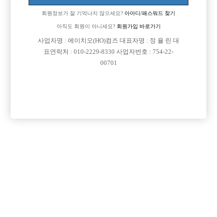
회원정보가 잘 기억나지 않으세요?
아아디/패스워드 찾기
아직도 회원이 아니세요?
회원가입 바로가기
사업자명 : 에이치오(HO)컴즈 대표자명 : 정 율 린 대
표연락처 : 010-2229-8330 사업자번호 : 754-22-
00701
프리미엄 광고
VIP 구인정보
경기-안산시
경기-수원시
경기-남양주시