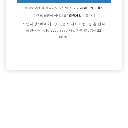
회원정보가 잘 기억나지 않으세요?
아아디/패스워드 찾기
아직도 회원이 아니세요?
회원가입 바로가기
사업자명 : 에이치오(HO)컴즈 대표자명 : 정 율 린 대
표연락처 : 010-2229-8330 사업자번호 : 754-22-
00701
프리미엄 광고
VIP 구인정보
경기-성남시
경기-의정부시
경기-수원시