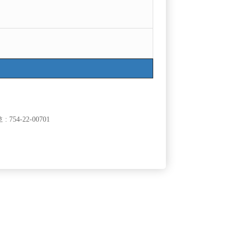
754-22-00701
클럽]
[여성전용클럽]
이
홍콩노래짱
박스 [플러
TC 5만! * 주안 위너 에서 함께할 선수분들 모시고
50,000원
인천-미추홀구
TC
50,000원
있습니다 * 소박스 모집 *
클럽]
[여성전용클럽]
흥주점
크리스탈노래타운