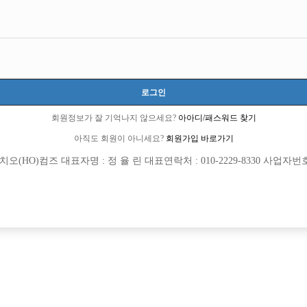
로그인
회원정보가 잘 기억나지 않으세요?
아아디/패스워드 찾기
아직도 회원이 아니세요?
회원가입 바로가기
(HO)컴즈 대표자명 : 정 율 린 대표연락처 : 010-2229-8330 사업자번호 : 
[여성전용클럽]
[여성전용
비스트(BEAST)
홀리데
수원 비스트에서 20대30대 선수모집 초보환
부천 최고 갯수 콜 보장! 가장 믿음직한 
원시
TC
60,000원
경기-부천시
TC
팅] 입니다.
[여성전용클럽]
[여성전용
영타운
아리조나유