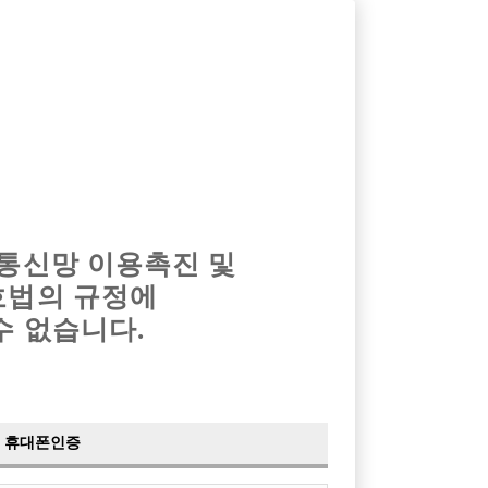
옴므알바
밤알바
회원가입
로그인
광고안내
이력서등록
마이페이지
 통신망 이용촉진 및
호법의 규정에
›
최신
공지사항
더보기
수 없습니다.
›
사이트 점검 안내
2024-05-16
›
이력서 열람 서비스 제공
2023-10-10
›
선수나라 일부 기능 업데이트
2023-09-14
›
선수나라 마지막 이벤트
2022-04-29
휴대폰인증