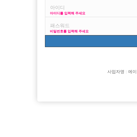
아이디를 입력해 주세요
프리미엄 광고
사
비밀번호를 입력해 주세요
VIP 구인정보
170 + 깔창 = 180
사업자명 : 에이치오
[여성전용클럽]
주식회사 뉴유앤미
강남 독보적 1등 대형 박스 레전드입니다.
[무찡] 
서울-강남구
TC
120,000원
경기-수
영
[여성전용클럽]
부킹