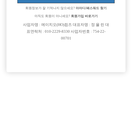
회원정보가 잘 기억나지 않으세요?
아아디/패스워드 찾기
아직도 회원이 아니세요?
회원가입 바로가기
사업자명 : 에이치오(HO)컴즈 대표자명 : 정 율 린 대
표연락처 : 010-2229-8330 사업자번호 : 754-22-
00701
프리미엄 광고
VIP 구인정보
경기-성남시
인천-미추홀구
서울-송파구