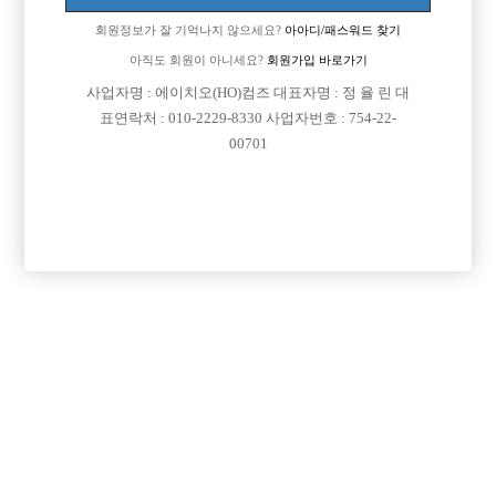
회원정보가 잘 기억나지 않으세요?
아아디/패스워드 찾기
아직도 회원이 아니세요?
회원가입 바로가기
사업자명 : 에이치오(HO)컴즈 대표자명 : 정 율 린 대
표연락처 : 010-2229-8330 사업자번호 : 754-22-
00701
프리미엄 광고
VIP 구인정보
경기-수원시
충남-천안시
서울-강남구