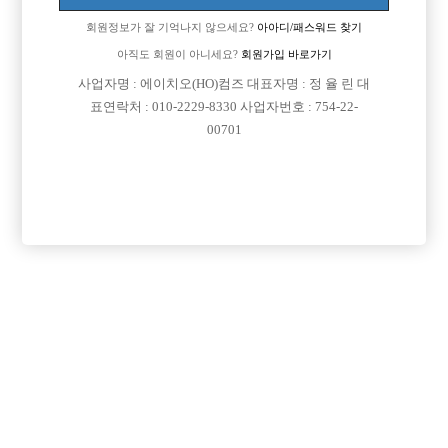
회원정보가 잘 기억나지 않으세요?
아아디/패스워드 찾기
아직도 회원이 아니세요?
회원가입 바로가기
사업자명 : 에이치오(HO)컴즈 대표자명 : 정 율 린 대
표연락처 : 010-2229-8330 사업자번호 : 754-22-
00701
프리미엄 광고
VIP 구인정보
서울-강북구
인천-미추홀구
인천-미추홀구