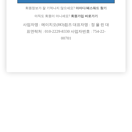
회원정보가 잘 기억나지 않으세요?
아아디/패스워드 찾기
아직도 회원이 아니세요?
회원가입 바로가기
사업자명 : 에이치오(HO)컴즈 대표자명 : 정 율 린 대
표연락처 : 010-2229-8330 사업자번호 : 754-22-
00701
프리미엄 광고
VIP 구인정보
인천-미추홀구
경기-남양주시
경기-부천시