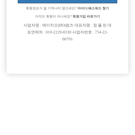
회원정보가 잘 기억나지 않으세요?
아아디/패스워드 찾기
아직도 회원이 아니세요?
회원가입 바로가기
사업자명 : 에이치오(HO)컴즈 대표자명 : 정 율 린 대
표연락처 : 010-2229-8330 사업자번호 : 754-22-
00701
프리미엄 광고
VIP 구인정보
인천-미추홀구
인천-계양구
서울-강북구