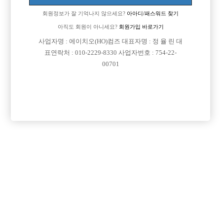
회원정보가 잘 기억나지 않으세요?
아아디/패스워드 찾기
아직도 회원이 아니세요?
회원가입 바로가기
사업자명 : 에이치오(HO)컴즈 대표자명 : 정 율 린 대
표연락처 : 010-2229-8330 사업자번호 : 754-22-
00701
프리미엄 광고
VIP 구인정보
경기-부천시
서울-강서구
서울-광진구