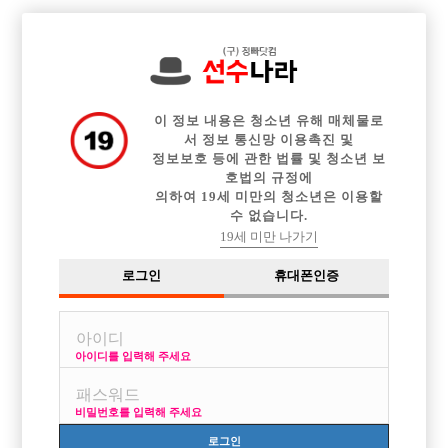

중빠 구인정보
아빠방 구인정보
웨이터 구인정보
전체 구인정보
이력서등록
이력서정보
커뮤니티
광고안내
이 정보 내용은 청소년 유해 매체물로
서 정보 통신망 이용촉진 및
정보보호 등에 관한 법률 및 청소년 보
호법의 규정에
의하여 19세 미만의 청소년은 이용할
수 없습니다.
19세 미만 나가기
로그인
휴대폰인증
아이디를 입력해 주세요
강남 1번 렛츠고에서 선수분들 모십니다 !
박스명 :렛츠고

비밀번호를 입력해 주세요
업소명 :별

로그인