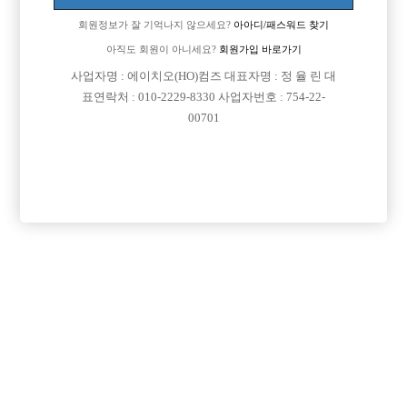
회원정보가 잘 기억나지 않으세요?
아아디/패스워드 찾기
아직도 회원이 아니세요?
회원가입 바로가기

면접지역
서울-강남구
사업자명 : 에이치오(HO)컴즈 대표자명 : 정 율 린 대
표연락처 : 010-2229-8330 사업자번호 : 754-22-

주소
서울특별시 강남구 역삼로 113(역삼동)
00701

급여
TC 120,000원

모집연령
20세 이상 무관

담당자1
최명준 실장
010-3743-0624

카카오톡

특징
당일지급
초보가능
주말알바
목록