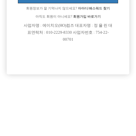
회원정보가 잘 기억나지 않으세요?
아아디/패스워드 찾기
아직도 회원이 아니세요?
회원가입 바로가기
검색
전체보기
사업자명 : 에이치오(HO)컴즈 대표자명 : 정 율 린 대
표연락처 : 010-2229-8330 사업자번호 : 754-22-
00701
이력서 등록하기

제목
날짜
서울-강남구
2026-08-06
성현이
(21세)
일할수있는곳 구합니다
경기-고양시 일산서구
2026-08-06
(21세)
고양시
대전-대덕구
2026-08-06
ㅇㅈㅇ
(20세)
이지율 남 20
인천-중구
2026-08-05
(38세)