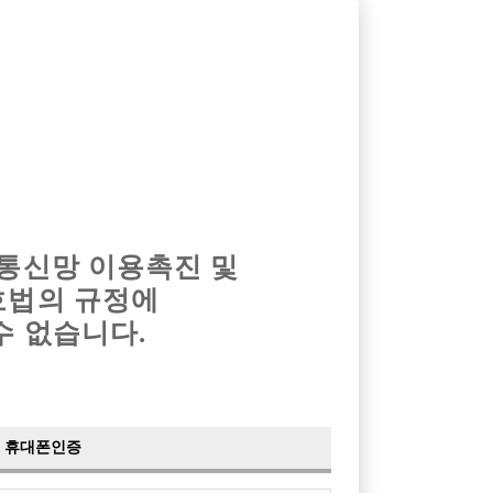
옴므알바
밤알바
회원가입
로그인
광고안내
이력서등록
마이페이지
 통신망 이용촉진 및
호법의 규정에
수 없습니다.
만원 지원
휴대폰인증