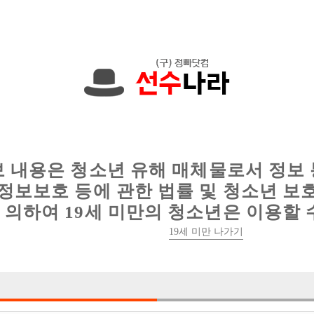
0원입니다. 010-6760-8487 문자하세요!
인
웨이터 구인
이력서 정보
커뮤니티
보 내용은 청소년 유해 매체물로서 정보
정보보호 등에 관한 법률 및 청소년 보
의하여 19세 미만의 청소년은 이용할 
[중빠] 갯수1위 무조건 보장 / 첫출근 30
19세 미만 나가기

박스명 :SSUM

업소명 :화화