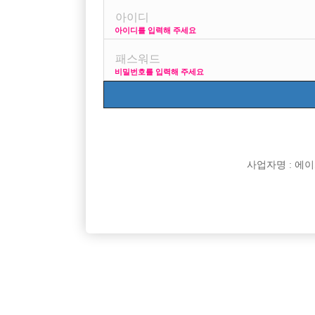

면접지역
아이디를 입력해 주세요

주소

급여
비밀번호를 입력해 주세요

모집연령

담당자

카카오톡

특징
사업자명 : 에이치오