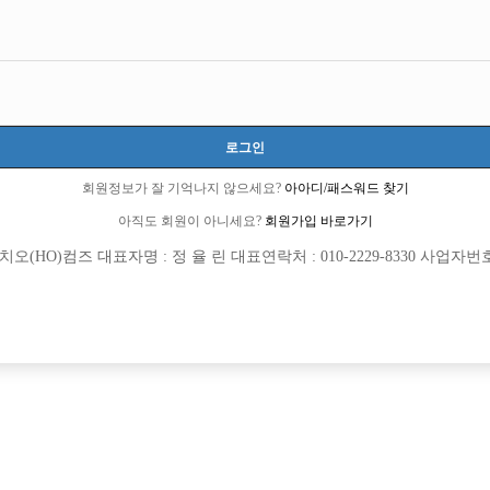
서울-종로구
서울특별시 종로구 수표로 22길 2, 지하1층(낙원동)
당일 500,000원
20세 ~ 39세
로그인
김경돈 실장:010-6760-8487
회원정보가 잘 기억나지 않으세요?
아아디/패스워드 찾기
cndjr189
아직도 회원이 아니세요?
회원가입 바로가기
당일지급
초보가능
주말알바
외모상관없음
(HO)컴즈 대표자명 : 정 율 린 대표연락처 : 010-2229-8330 사업자번호 : 
목록