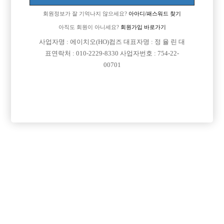
성인인증 관련
회원정보가 잘 기억나지 않으세요?
아아디/패스워드 찾기

선수나라
2016-01-22
아직도 회원이 아니세요?
회원가입 바로가기
11/20~11/27 고객센터 휴무
사업자명 : 에이치오(HO)컴즈 대표자명 : 정 율 린 대

선수나라
표연락처 : 010-2229-8330 사업자번호 : 754-22-
2016-01-01
여름휴가기간 7/30~8/7
00701

선수나라
2016-01-21
성인인증관련 공지(작업완료)

선수나라
2015-04-17
모바일 사용자 편의성 고려

선수나라
2015-03-17
스팸성 게시물에 관한 대응

선수나라
2014-04-25
정빠닷컴 신문기사 (한국일보)

선수나라
2014-03-07
(점검완료)서버 점검중 입니다.