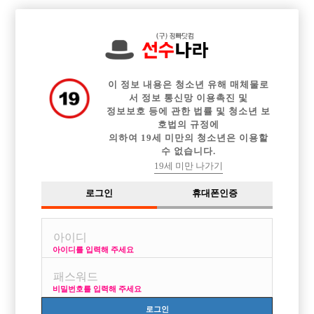

전체 구인정보
중빠 구인정보
아빠방 구인정보
웨이터 구인정보
이력서등록
이력서정보
커뮤니티
광고안내
이 정보 내용은 청소년 유해 매체물로
서 정보 통신망 이용촉진 및
정보보호 등에 관한 법률 및 청소년 보
호법의 규정에
의하여 19세 미만의 청소년은 이용할
글쓴이
수 없습니다.
날짜
19세 미만 나가기
제목

선수나라
2017-07-16
로그인
휴대폰인증
선수나라(구 정빠닷컴) 오픈 안내

선수나라
2017-06-15
정빠닷컴 사이트 신규 개편 안내
아이디를 입력해 주세요

선수나라
2017-00-00
6월 광고 정책 안내
비밀번호를 입력해 주세요

선수나라
2017-05-20
로그인