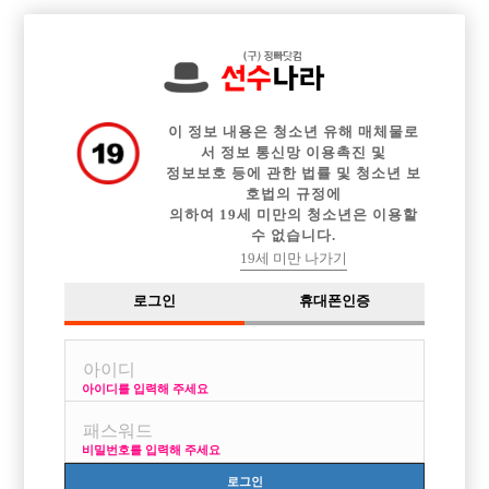

전체 구인정보
중빠 구인정보
아빠방 구인정보
웨이터 구인정보
이력서등록
이력서정보
커뮤니티
광고안내
이 정보 내용은 청소년 유해 매체물로
서 정보 통신망 이용촉진 및
정보보호 등에 관한 법률 및 청소년 보
호법의 규정에
의하여 19세 미만의 청소년은 이용할
글쓴이
수 없습니다.
날짜
19세 미만 나가기
제목
게시물이 없습니다.
로그인
휴대폰인증
아이디를 입력해 주세요
처음
1
2
3
비밀번호를 입력해 주세요
로그인