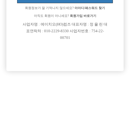
회원정보가 잘 기억나지 않으세요?
아아디/패스워드 찾기
이용약관
개인정보
고객센터
체불사업주
아직도 회원이 아니세요?
회원가입 바로가기
취급방침
명단공개
사업자명 : 에이치오(HO)컴즈 대표자명 : 정 율 린 대
유흥알바
표연락처 : 010-2229-8330 사업자번호 : 754-22-
당사가 제공하는 구인정보는 접대부 채용이 가능한 1종 유흥주점만을 다루고 있
00701
습니다.
성매매는 불법입니다. 당사가 제공하는 구인정보는 직업안정법, 식품위생법을
준수합니다.
헤 이 치 오 컴 즈
사업자번호 : 754-22-00701
Online Sales License: 제2018-서울영등포-0273
Address: Yeongdeungpo-Gu Kyeong-In Ro 775, 803-163
연락처 : 010-2229-8330
이메일: jungbbar11@gmail.com
직업정보제공사업자번호: j1204020180002
COPYRIGHT ⓒ 호빠 선수 구인구직 전문 - 선수나라 All RIGHTS RESERVED.
본 정보 내용은 청소년 유해 매체물로서 정보통신망 이용촉진 및 정보보호 등에 관