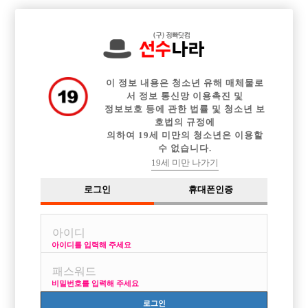

전체 구인정보
중빠 구인정보
아빠방 구인정보
웨이터 구인정보
이력서등록
이력서정보
커뮤니티
광고안내
이 정보 내용은 청소년 유해 매체물로
서 정보 통신망 이용촉진 및
정보보호 등에 관한 법률 및 청소년 보
호법의 규정에
의하여 19세 미만의 청소년은 이용할
수 없습니다.
VIP 광고 일시 출력 중단 안내
19세 미만 나가기
작성자
17-07-27 17:10
조회
11,953회
댓글
0건
로그인
휴대폰인증
목록
아이디를 입력해 주세요
안녕하세요. 선수나라입니다.
비밀번호를 입력해 주세요
사이트 광고의 규칙을 변경하기 위하여 VIP 광고 출력을 일시 중단합니다.
로그인