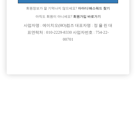
작업은 5시 부터 7시 까지 진행될 예정입니다.
회원정보가 잘 기억나지 않으세요?
아아디/패스워드 찾기
VIP 광고에 한하여 전체 광고일수에 1일을 추가하여 적용해드릴 예정입니
아직도 회원이 아니세요?
회원가입 바로가기
다.
사업자명 : 에이치오(HO)컴즈 대표자명 : 정 율 린 대
표연락처 : 010-2229-8330 사업자번호 : 754-22-
감사합니다.
00701
댓글 목록
회원가입 이후 댓글 등록이 가능합니다
등록된 댓글이 없습니다.
회원가입 이후 댓글 등록이 가능합니다.
목록