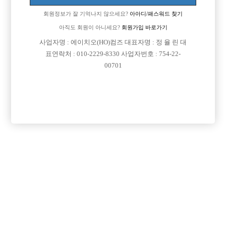
가
회원정보가 잘 기억나지 않으세요?
아아디/패스워드 찾기
구인광고를 진행시와 일치하지 않을 경우 관련 법률 위반으로 영업정지가
진행될 수 있습니다.
아직도 회원이 아니세요?
회원가입 바로가기
사업자명 : 에이치오(HO)컴즈 대표자명 : 정 율 린 대
본사에서 직접 게시글을 작성하는
표연락처 : 010-2229-8330 사업자번호 : 754-22-
유료 광고의 경우 직접 광고주와 전화통화를 통해
00701
확인하므로 문제가 없으나
무료광고 게시글의 경우 저희가 직접 확인하지 못합니다.
이에 게시글을 올리실 때 반드시 확인해 주십시오.
보다 정확한 구인정보제공을 할수 있도록
광고주 여러분들께서는 많은 협조 부탁드립니다.
감사합니다.
댓글 목록
회원가입 이후 댓글 등록이 가능합니다