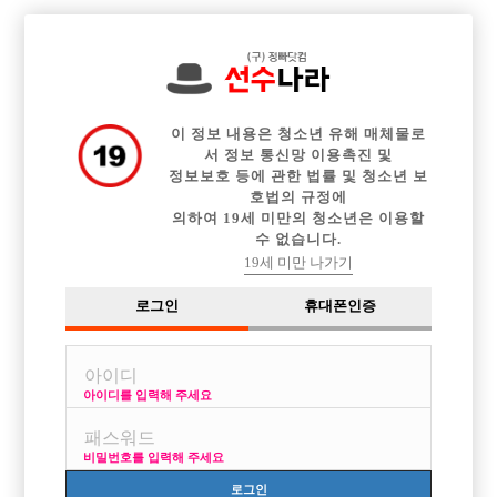

전체 구인정보
중빠 구인정보
아빠방 구인정보
웨이터 구인정보
이력서등록
이력서정보
커뮤니티
광고안내
이 정보 내용은 청소년 유해 매체물로
서 정보 통신망 이용촉진 및
정보보호 등에 관한 법률 및 청소년 보
호법의 규정에
의하여 19세 미만의 청소년은 이용할
수 없습니다.
고용노동부 가게상호, 주소 모니터링
19세 미만 나가기
작성자
17-09-15 16:43
조회
12,662회
댓글
0건
로그인
휴대폰인증
목록
아이디를 입력해 주세요
안녕하세요.
호빠 구인구직 전문 선수나라 입니다.
비밀번호를 입력해 주세요
고용노동부 구인법률상(직업안정법) 실 운영중인 상호, 사업자번호, 주소
로그인