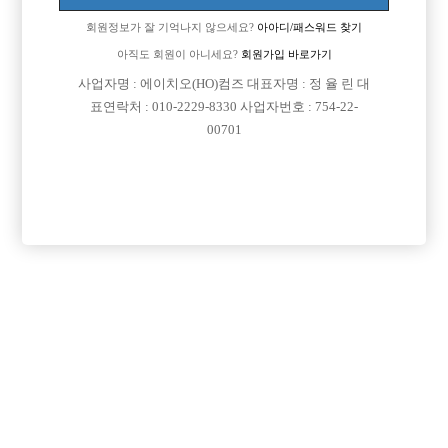
영업 지원 차원에서 무료 구인정보 광고 게재서비스를 실시하고 있습니다.
회원정보가 잘 기억나지 않으세요?
아아디/패스워드 찾기
최근 이를 악용하여 대한민국 현행법을 위반하는 행위에 해당하는 "상세
아직도 회원이 아니세요?
회원가입 바로가기
주소 및 담당자 실명 미기재" 사례가 늘고 있습니다.
사업자명 : 에이치오(HO)컴즈 대표자명 : 정 율 린 대
표연락처 : 010-2229-8330 사업자번호 : 754-22-
대한민국 직업안정법을 준수하는 저희 선수나라는 이를 방지하기 위하여
00701
이미 모니터링 시스템을 도입하여 운영중에 있습니다.
현행 법률을 위반하는 행위를 하는 회원의 경우 1회 경고 조치 이후 접속
차단을 실시 하고 있습니다.
실장님들 이점 유의바랍니다.
감사합니다.
댓글 목록
회원가입 이후 댓글 등록이 가능합니다
등록된 댓글이 없습니다.