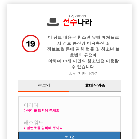

전체 구인정보
중빠 구인정보
아빠방 구인정보
웨이터 구인정보
이력서등록
이력서정보
커뮤니티
광고안내
이 정보 내용은 청소년 유해 매체물로
서 정보 통신망 이용촉진 및
정보보호 등에 관한 법률 및 청소년 보
호법의 규정에
의하여 19세 미만의 청소년은 이용할
수 없습니다.
상세주소 및 담당자실명 관련 안내
19세 미만 나가기
작성자
17-10-19 18:25
조회
12,212회
댓글
0건
로그인
휴대폰인증
목록
아이디를 입력해 주세요
안녕하세요.
비밀번호를 입력해 주세요
호빠 선수 구인구직 사이트 선수나라입니다.
저희 선수나라는 구직자들에게 다양한 업체 정보를 제공하고 실장님들의
로그인