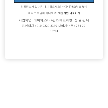
4월2일 SKT휴대폰본인확인서비스 시스템 개선 작업이 예정되어 있습니
회원정보가 잘 기억나지 않으세요?
아아디/패스워드 찾기
다.
아직도 회원이 아니세요?
회원가입 바로가기
보다 더 안전한 서비스 제공을 위해 진행 될 예정으로 아래와 같이 사전에
사업자명 : 에이치오(HO)컴즈 대표자명 : 정 율 린 대
작업 공지드립니다.
표연락처 : 010-2229-8330 사업자번호 : 754-22-
00701
1. 대상 서비스
SKT휴대폰본인확인서비스
2. 작업 내용
SKT휴대폰본인확인서비스 시스템 개선 작업(알뜰폰 포함)
3. 작업 시간
2022년 4월2일(토) 01:00 ~ 06:00 (서비스 중단 시간 : 01:00 ~ 05:00)