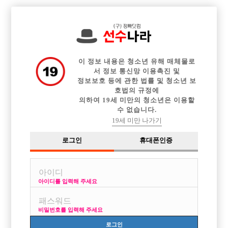

전체 구인정보
중빠 구인정보
아빠방 구인정보
웨이터 구인정보
이력서등록
이력서정보
커뮤니티
광고안내
이 정보 내용은 청소년 유해 매체물로
서 정보 통신망 이용촉진 및
정보보호 등에 관한 법률 및 청소년 보
호법의 규정에
의하여 19세 미만의 청소년은 이용할
글쓴이
수 없습니다.
날짜
19세 미만 나가기
제목

선수나라
2019-02-06
로그인
휴대폰인증
[공지]
설날 맞이 기한 서비스 이벤트

선수나라
2018-01-30
[공지]
선수나라, 광고실명제 실시
아이디를 입력해 주세요

선수나라
2024-05-16
사이트 점검 안내
비밀번호를 입력해 주세요

선수나라
2023-10-10
로그인