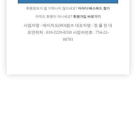
이력서 열람 서비스 제공
회원정보가 잘 기억나지 않으세요?
아아디/패스워드 찾기

선수나라
2023-09-14
아직도 회원이 아니세요?
회원가입 바로가기
선수나라 일부 기능 업데이트
사업자명 : 에이치오(HO)컴즈 대표자명 : 정 율 린 대

선수나라
표연락처 : 010-2229-8330 사업자번호 : 754-22-
2022-04-29
선수나라 마지막 이벤트
00701

선수나라
2022-04-09
광고비 인상 안내

선수나라
2022-04-01
SKT휴대폰본인확인서비스 시스템 작업 공지

선수나라
2020-10-20
구인정보 게재시 유의사항(급여 관련)

선수나라
2020-02-11
성인인증 관련 오류 발생 안내

선수나라
2019-12-30
2019년도 감사했습니다.